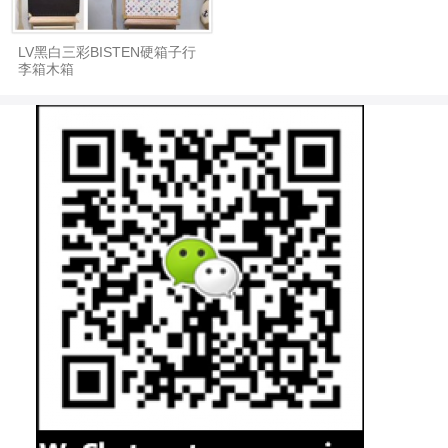
LV黑白三彩BISTEN硬箱子行
李箱木箱