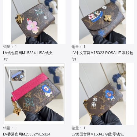
销量： 1
销量： 1
LV钱包官网M15334 LISA 钱夹
LV中文官网M15323 ROSALIE 零钱包


销量： 1
销量： 1
LV香港官网M15332/M15324
LV美国官网M15341 钥匙零钱包