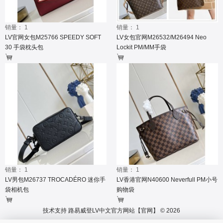
销量： 1
销量： 1
LV官网女包M25766 SPEEDY SOFT
LV女包官网M26532/M26494 Neo
30 手袋枕头包
Lockit PM/MM手袋


销量： 1
销量： 1
LV男包M26737 TROCADÉRO 迷你手
LV香港官网N40600 Neverfull PM小号
袋相机包
购物袋


技术支持
路易威登LV中文官方网站【官网】 © 2026