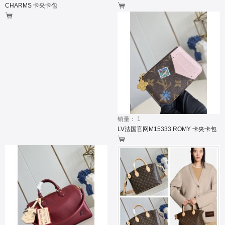

CHARMS 卡夹卡包

销量： 1
LV法国官网M15333 ROMY 卡夹卡包
