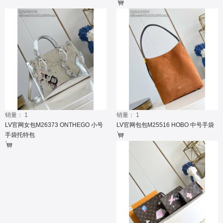

销量： 1
销量： 1
LV官网女包M26373 ONTHEGO 小号
LV官网包包M25516 HOBO 中号手袋

手袋托特包
