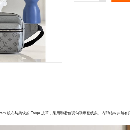
onogram 帆布与柔软的 Taïga 皮革，采用和谐色调勾勒摩登线条。内部结构井然