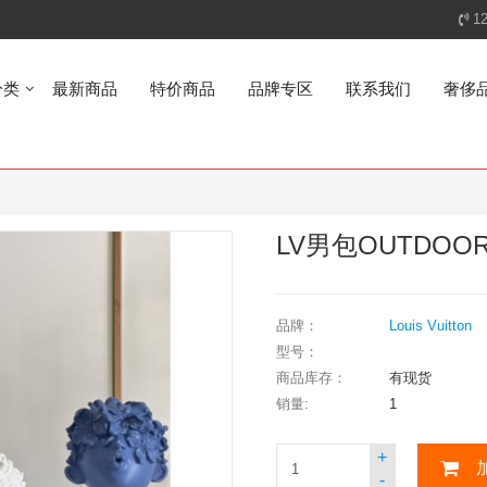
1
分类
最新商品
特价商品
品牌专区
联系我们
奢侈
LV男包OUTDOO
品牌：
Louis Vuitton
型号：
商品库存：
有现货
销量:
1
+
-