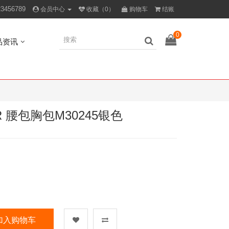
23456789
会员中心
收藏（0）
购物车
结账
0
品资讯
R 腰包胸包M30245银色
加入购物车