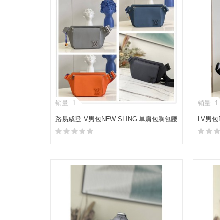
销量: 1
销量: 1
路易威登LV男包NEW SLING 单肩包胸包腰
LV男包
包M59625
加入购物车