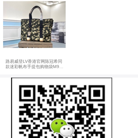
路易威登LV香港官网陈冠希同
款迷彩帆布手提包购物袋M95
783