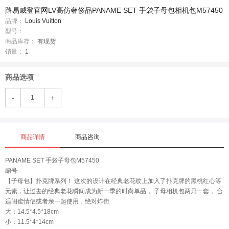
路易威登官网LV高仿奢侈品PANAME SET 手袋子母包相机包M57450
品牌：
Louis Vuitton
型号：
商品库存：
有现货
销量：
1
商品选项
-
+
商品详情
商品咨询
PANAME SET 手袋子母包M57450
编号
【子母包】扑克牌系列！ 这次的设计在经典老花纹上加入了扑克牌的黑桃红心等
元素，让过去的经典老花瞬间成为新一季的时尚单品， 子母相机包两只一套， 合
适闺蜜情侣或者亲一起使用，绝对炸街
大：14.5*4.5*18cm
小：11.5*4*14cm