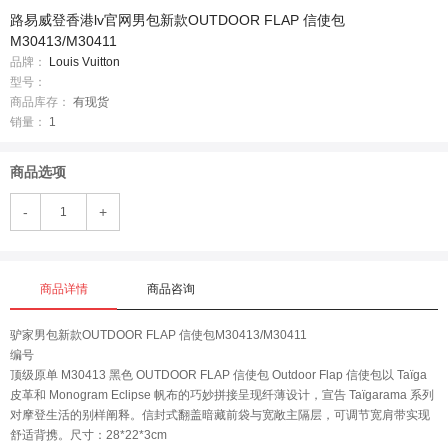
路易威登香港lv官网男包新款OUTDOOR FLAP 信使包
M30413/M30411
品牌：
Louis Vuitton
型号：
商品库存：
有现货
销量：
1
商品选项
-
+
商品详情
商品咨询
驴家男包新款OUTDOOR FLAP 信使包M30413/M30411
编号
顶级原单 M30413 黑色 OUTDOOR FLAP 信使包 Outdoor Flap 信使包以 Taïga
皮革和 Monogram Eclipse 帆布的巧妙拼接呈现纤薄设计，宣告 Taïgarama 系列
对摩登生活的别样阐释。信封式翻盖暗藏前袋与宽敞主隔层，可调节宽肩带实现
舒适背携。尺寸：28*22*3cm