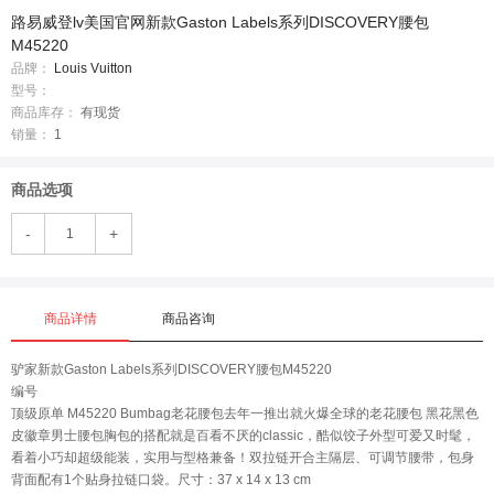
路易威登lv美国官网新款Gaston Labels系列DISCOVERY腰包
M45220
品牌：
Louis Vuitton
型号：
商品库存：
有现货
销量：
1
商品选项
-
+
商品详情
商品咨询
驴家新款Gaston Labels系列DISCOVERY腰包M45220
编号
顶级原单 M45220 Bumbag老花腰包去年一推出就火爆全球的老花腰包 黑花黑色
皮徽章男士腰包胸包的搭配就是百看不厌的classic，酷似饺子外型可爱又时髦，
看着小巧却超级能装，实用与型格兼备！双拉链开合主隔层、可调节腰带，包身
背面配有1个贴身拉链口袋。尺寸：37 x 14 x 13 cm