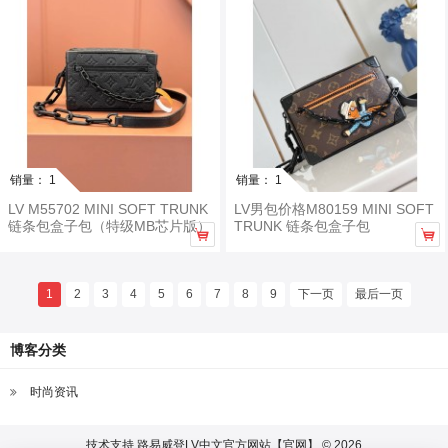
销量： 1
销量： 1
LV M55702 MINI SOFT TRUNK
LV男包价格M80159 MINI SOFT
链条包盒子包（特级MB芯片版）
TRUNK 链条包盒子包


1
2
3
4
5
6
7
8
9
下一页
最后一页
博客分类
时尚资讯
技术支持
路易威登LV中文官方网站【官网】 © 2026