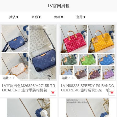
LV官网男包
默认
名称
价格
型号
销量： 1
销量： 1
LV官网男包M26826/M27155 TR
LV N88228 SPEEDY P9 BANDO
OCADÉRO 迷你手袋相机包
ULIÈRE 40 旅行袋枕头包（鸵鸟


纹）