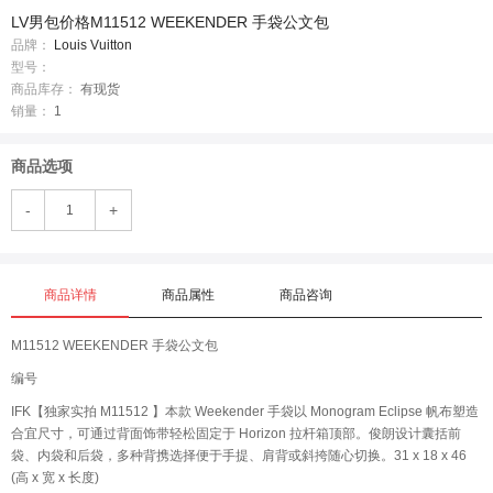
LV男包价格M11512 WEEKENDER 手袋公文包
品牌：
Louis Vuitton
型号：
商品库存：
有现货
销量：
1
商品选项
-
+
商品详情
商品属性
商品咨询
M11512 WEEKENDER 手袋公文包
编号
IFK【独家实拍 M11512 】本款 Weekender 手袋以 Monogram Eclipse 帆布塑造
合宜尺寸，可通过背面饰带轻松固定于 Horizon 拉杆箱顶部。俊朗设计囊括前
袋、内袋和后袋，多种背携选择便于手提、肩背或斜挎随心切换。31 x 18 x 46
(高 x 宽 x 长度)