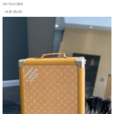
39x 55x21厘米
（长度 x高x宽）