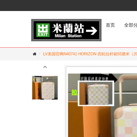
首页
全部
LV美国官网N40741 HORIZON 四轮拉杆箱55厘米（