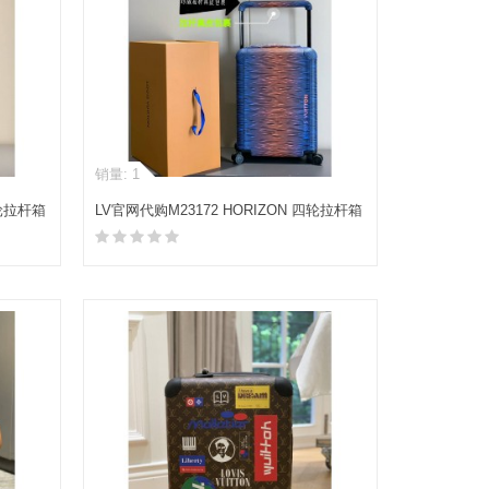
销量: 1
四轮拉杆箱
LV官网代购M23172 HORIZON 四轮拉杆箱
55厘米（渐变色20寸）
加入购物车