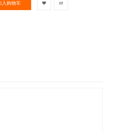
加入购物车