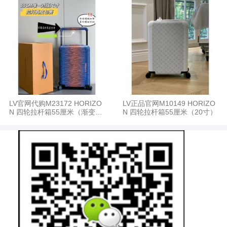
LV官网代购M23172 HORIZO
LV正品官网M10149 HORIZO
N 四轮拉杆箱55厘米（渐变色
N 四轮拉杆箱55厘米（20寸）
20寸）