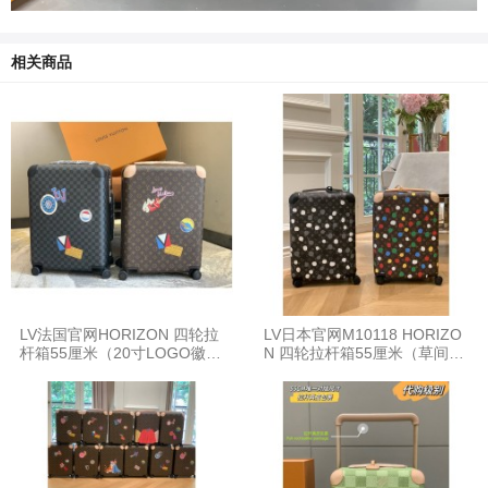
相关商品
LV法国官网HORIZON 四轮拉
LV日本官网M10118 HORIZO
杆箱55厘米（20寸LOGO徽
N 四轮拉杆箱55厘米（草间弥
标）
生合作款）