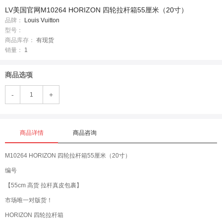
LV美国官网M10264 HORIZON 四轮拉杆箱55厘米（20寸）
品牌：
Louis Vuitton
型号：
商品库存：
有现货
销量：
1
商品选项
-
+
商品详情
商品咨询
M10264 HORIZON 四轮拉杆箱55厘米（20寸）
编号
【55cm 高货 拉杆真皮包裹】
市场唯一对版货！
HORIZON 四轮拉杆箱