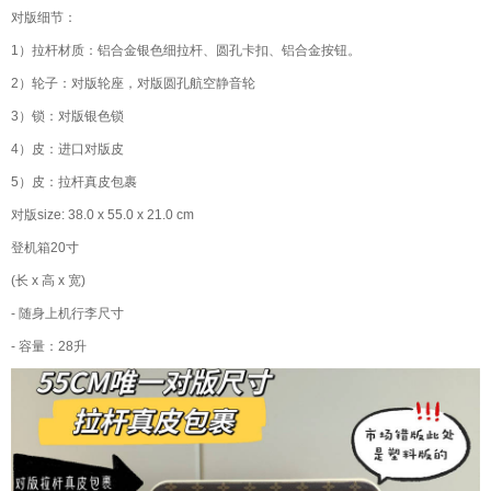
对版细节：
1）拉杆材质：铝合金银色细拉杆、圆孔卡扣、铝合金按钮。
2）轮子：对版轮座，对版圆孔航空静音轮
3）锁：对版银色锁
4）皮：进口对版皮
5）皮：拉杆真皮包裹
对版size: 38.0 x 55.0 x 21.0 cm
登机箱20寸
(长 x 高 x 宽)
- 随身上机行李尺寸
- 容量：28升