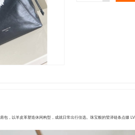
 Duty 双肩包，以羊皮革塑造休闲构型，成就日常出行佳选。珠宝般的莹泽链条点缀 LV Ci