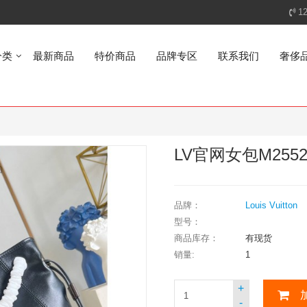
1
分类
最新商品
特价商品
品牌专区
联系我们
奢侈
LV官网女包M25522
品牌：
Louis Vuitton
型号：
商品库存：
有现货
销量:
1
+
-