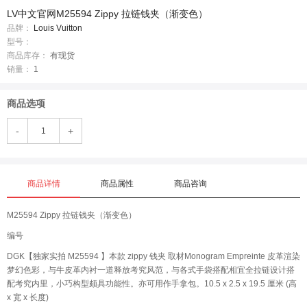
LV中文官网M25594 Zippy 拉链钱夹（渐变色）
品牌：
Louis Vuitton
型号：
商品库存：
有现货
销量：
1
商品选项
-
+
商品详情
商品属性
商品咨询
M25594 Zippy 拉链钱夹（渐变色）
编号
DGK【独家实拍 M25594 】本款 zippy 钱夹 取材Monogram Empreinte 皮革渲染
梦幻色彩，与牛皮革内衬一道释放考究风范，与各式手袋搭配相宜全拉链设计搭
配考究内里，小巧构型颇具功能性。亦可用作手拿包。10.5 x 2.5 x 19.5 厘米 (高
x 宽 x 长度)