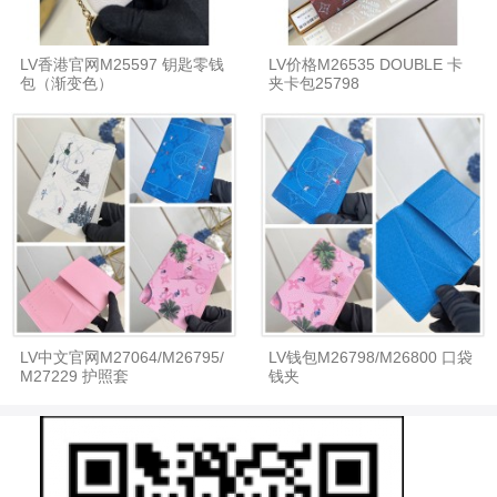
LV香港官网M25597 钥匙零钱
LV价格M26535 DOUBLE 卡
包（渐变色）
夹卡包25798
LV中文官网M27064/M26795/
LV钱包M26798/M26800 口袋
M27229 护照套
钱夹