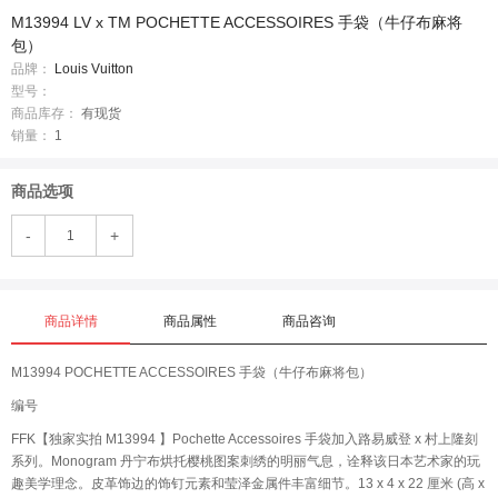
M13994 LV x TM POCHETTE ACCESSOIRES 手袋（牛仔布麻将
包）
品牌：
Louis Vuitton
型号：
商品库存：
有现货
销量：
1
商品选项
-
+
商品详情
商品属性
商品咨询
M13994 POCHETTE ACCESSOIRES 手袋（牛仔布麻将包）
编号
FFK【独家实拍 M13994 】Pochette Accessoires 手袋加入路易威登 x 村上隆刻
系列。Monogram 丹宁布烘托樱桃图案刺绣的明丽气息，诠释该日本艺术家的玩
趣美学理念。皮革饰边的饰钉元素和莹泽金属件丰富细节。13 x 4 x 22 厘米 (高 x