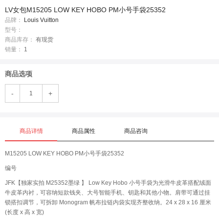
LV女包M15205 LOW KEY HOBO PM小号手袋25352
品牌：
Louis Vuitton
型号：
商品库存：
有现货
销量：
1
商品选项
-
+
商品详情
商品属性
商品咨询
M15205 LOW KEY HOBO PM小号手袋25352
编号
JFK【独家实拍 M25352墨绿 】 Low Key Hobo 小号手袋为光滑牛皮革搭配绒面
牛皮革内衬，可容纳短款钱夹、大号智能手机、钥匙和其他小物。肩带可通过挂
锁搭扣调节，可拆卸 Monogram 帆布拉链内袋实现齐整收纳。24 x 28 x 16 厘米
(长度 x 高 x 宽)