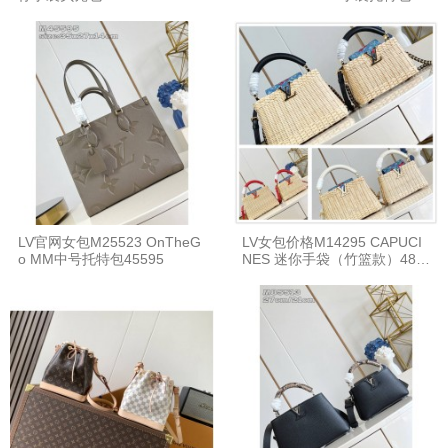
LV官网女包M25523 OnTheG
LV女包价格M14295 CAPUCI
o MM中号托特包45595
NES 迷你手袋（竹篮款）488
65