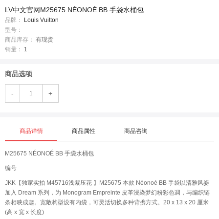
LV中文官网M25675 NÉONOÉ BB 手袋水桶包
品牌：
Louis Vuitton
型号：
商品库存：
有现货
销量：
1
商品选项
-
+
商品详情
商品属性
商品咨询
M25675 NÉONOÉ BB 手袋水桶包
编号
JKK【独家实拍 M45716浅紫压花 】M25675 本款 Néonoé BB 手袋以清雅风姿
加入 Dream 系列，为 Monogram Empreinte 皮革浸染梦幻粉彩色调，与编织链
条相映成趣。宽敞构型设有内袋，可灵活切换多种背携方式。20 x 13 x 20 厘米
(高 x 宽 x 长度)