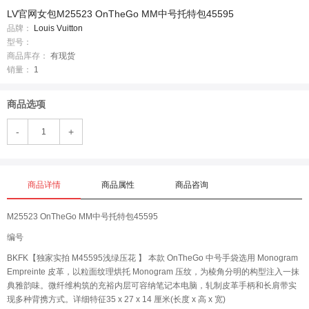
LV官网女包M25523 OnTheGo MM中号托特包45595
品牌：
Louis Vuitton
型号：
商品库存：
有现货
销量：
1
商品选项
-
+
商品详情
商品属性
商品咨询
M25523 OnTheGo MM中号托特包45595
编号
BKFK【独家实拍 M45595浅绿压花 】 本款 OnTheGo 中号手袋选用 Monogram
Empreinte 皮革，以粒面纹理烘托 Monogram 压纹，为棱角分明的构型注入一抹
典雅韵味。微纤维构筑的充裕内层可容纳笔记本电脑，轧制皮革手柄和长肩带实
现多种背携方式。详细特征35 x 27 x 14 厘米(长度 x 高 x 宽)