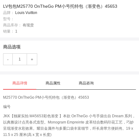
LV包包M25770 OnTheGo PM小号托特包（渐变色）45653
品牌：
Louis Vuitton
型号：
商品库存：
有现货
销量：
1
商品选项
-
+
商品详情
商品属性
商品咨询
M25770 OnTheGo PM小号托特包（渐变色）45653
编号
JKK【独家实拍 M45653彩色渐变 】本款 OnTheGo 小号手袋出自 Dream 系列，
以典雅设计点亮各式造型。Monogram Empreinte 皮革结合数码印花工艺，巧妙
呈现渐变水彩效果。耀目金属件与多重口袋丰富细节，纤长肩带方便斜挎。19 x
11.5 x 25 厘米(高 x 宽 x 长度)