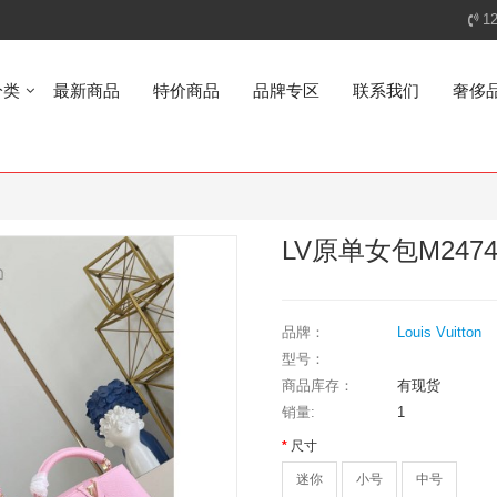
1
分类
最新商品
特价商品
品牌专区
联系我们
奢侈
LV原单女包M24740
品牌：
Louis Vuitton
型号：
商品库存：
有现货
销量:
1
尺寸
迷你
小号
中号