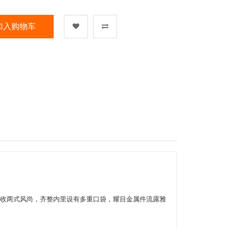
加入购物车
提供外置或内收两式风尚，齐整内里设有多重口袋，耀目金属件流露雅