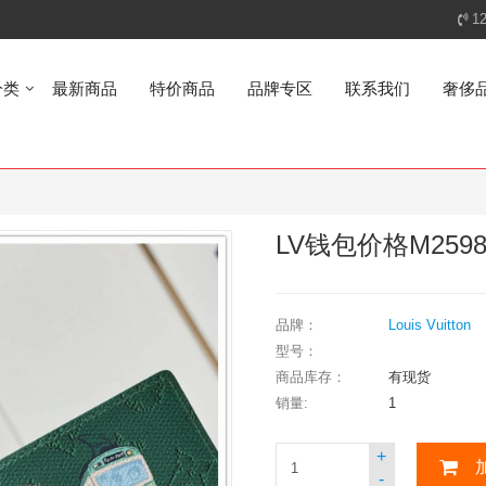
1
分类
最新商品
特价商品
品牌专区
联系我们
奢侈
LV钱包价格M25986
品牌：
Louis Vuitton
型号：
商品库存：
有现货
销量:
1
+
-