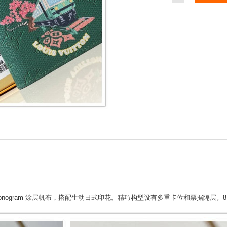
Monogram 涂层帆布，搭配生动日式印花。精巧构型设有多重卡位和票据隔层。8.5 x 2 