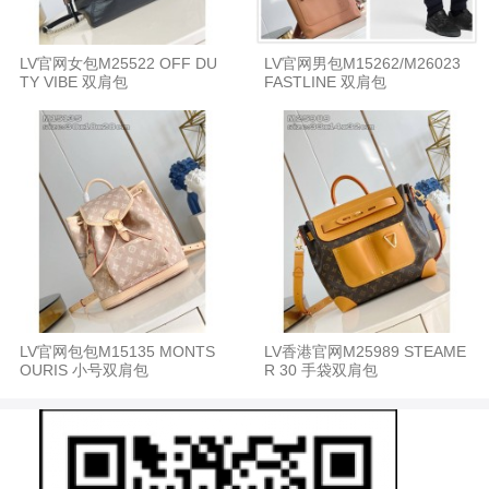
LV官网女包M25522 OFF DU
LV官网男包M15262/M26023
TY VIBE 双肩包
FASTLINE 双肩包
LV官网包包M15135 MONTS
LV香港官网M25989 STEAME
OURIS 小号双肩包
R 30 手袋双肩包