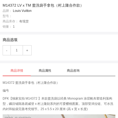
M14372 LV x TM 盥洗袋手拿包（村上隆合作款）
品牌：
Louis Vuitton
型号：
商品库存：
有现货
销量：
1
商品选项
-
+
商品详情
商品属性
商品咨询
M14372 盥洗袋手拿包（村上隆合作款）
编号
DFK【独家实拍 M14372 】本款盥洗袋以经典 Monogram 涂层帆布塑造利落构
型，瞩目铺陈路易威登 x 村上隆刻系列的可爱樱桃图案。顶部莹泽拉链、可水洗
内衬和贴袋完善考究细节。25 x 5.5 x 20 厘米 (高 x 宽 x 长度)