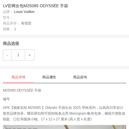
LV官网女包M25085 ODYSSÉE 手袋
品牌：
Louis Vuitton
型号：
商品库存：
有现货
销量：
1
商品选项
-
+
商品详情
商品属性
商品咨询
M25085 ODYSSÉE 手袋
编号
GFK【独家实拍 M25085 】Odysée 手袋出自 2025 早秋系列，以风尚日常设计
致意品牌传承。耀目搭扣和可拆卸链条点亮 Monogram 帆布包身，侧袋方便取放
钥匙、口红等随身小物。17 x 12 x 27 厘米 (高 x 宽 x 长度)