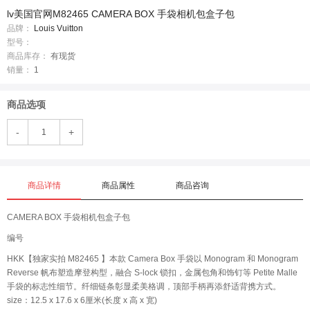
lv美国官网M82465 CAMERA BOX 手袋相机包盒子包
品牌：
Louis Vuitton
型号：
商品库存：
有现货
销量：
1
商品选项
-
+
商品详情
商品属性
商品咨询
CAMERA BOX 手袋相机包盒子包
编号
HKK【独家实拍 M82465 】本款 Camera Box 手袋以 Monogram 和 Monogram
Reverse 帆布塑造摩登构型，融合 S-lock 锁扣，金属包角和饰钉等 Petite Malle
手袋的标志性细节。纤细链条彰显柔美格调，顶部手柄再添舒适背携方式。
size：12.5 x 17.6 x 6厘米(长度 x 高 x 宽)