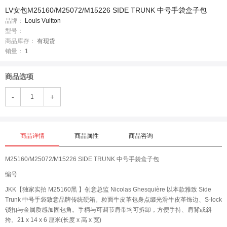
LV女包M25160/M25072/M15226 SIDE TRUNK 中号手袋盒子包
品牌：
Louis Vuitton
型号：
商品库存：
有现货
销量：
1
商品选项
-
+
商品详情
商品属性
商品咨询
M25160/M25072/M15226 SIDE TRUNK 中号手袋盒子包
编号
JKK【独家实拍 M25160黑 】创意总监 Nicolas Ghesquière 以本款雅致 Side
Trunk 中号手袋致意品牌传统硬箱。粒面牛皮革包身点缀光滑牛皮革饰边、S-lock
锁扣与金属质感加固包角。手柄与可调节肩带均可拆卸，方便手持、肩背或斜
挎。21 x 14 x 6 厘米(长度 x 高 x 宽)