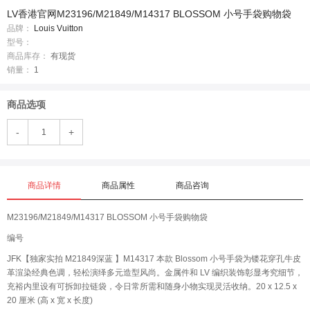
LV香港官网M23196/M21849/M14317 BLOSSOM 小号手袋购物袋
品牌：
Louis Vuitton
型号：
商品库存：
有现货
销量：
1
商品选项
-
+
商品详情
商品属性
商品咨询
M23196/M21849/M14317 BLOSSOM 小号手袋购物袋
编号
JFK【独家实拍 M21849深蓝 】M14317 本款 Blossom 小号手袋为镂花穿孔牛皮
革渲染经典色调，轻松演绎多元造型风尚。金属件和 LV 编织装饰彰显考究细节，
充裕内里设有可拆卸拉链袋，令日常所需和随身小物实现灵活收纳。20 x 12.5 x
20 厘米 (高 x 宽 x 长度)