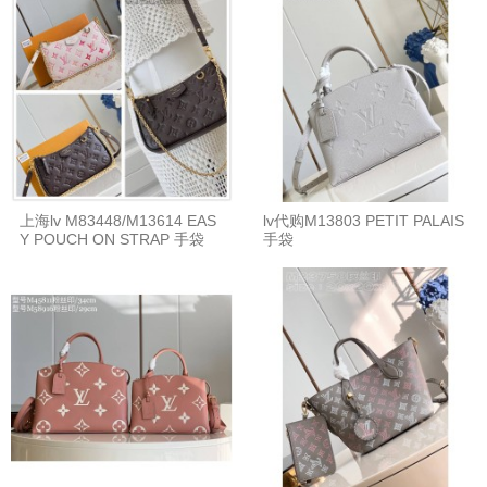
上海lv M83448/M13614 EAS
lv代购M13803 PETIT PALAIS
Y POUCH ON STRAP 手袋
手袋