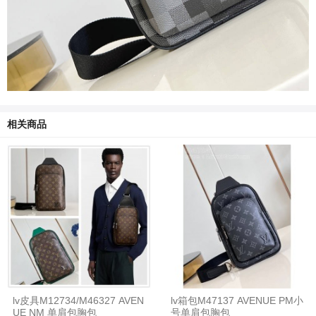
相关商品
lv皮具M12734/M46327 AVEN
lv箱包M47137 AVENUE PM小
UE NM 单肩包胸包
号单肩包胸包