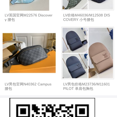
LV英国官网M22576 Discover
LV价格M46036/M12508 DIS
y 腰包
COVERY 小号腰包
LV男包官网N40362 Campus
LV男包价格M23736/M11601
腰包
PILOT 单肩包胸包