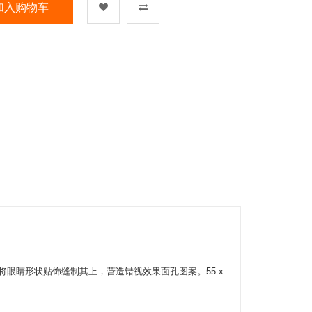
加入购物车
ram 图案，再将眼睛形状贴饰缝制其上，营造错视效果面孔图案。55 x