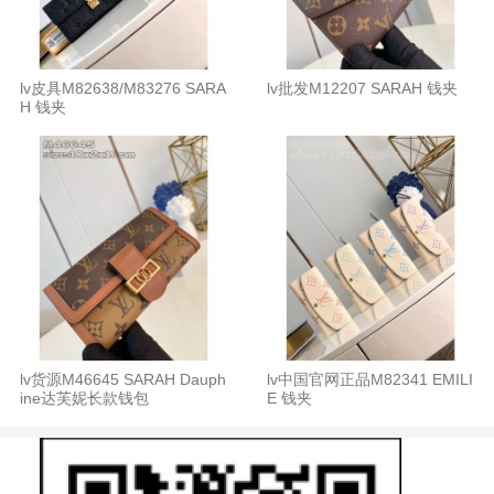
lv皮具M82638/M83276 SARA
lv批发M12207 SARAH 钱夹
H 钱夹
lv货源M46645 SARAH Dauph
lv中国官网正品M82341 EMILI
ine达芙妮长款钱包
E 钱夹