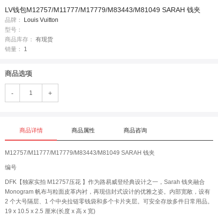
LV钱包M12757/M11777/M17779/M83443/M81049 SARAH 钱夹
品牌：
Louis Vuitton
型号：
商品库存：
有现货
销量：
1
商品选项
-
+
商品详情
商品属性
商品咨询
M12757/M11777/M17779/M83443/M81049 SARAH 钱夹
编号
DFK【独家实拍 M12757压花 】作为路易威登经典设计之一，Sarah 钱夹融合
Monogram 帆布与粒面皮革内衬，再现信封式设计的优雅之姿。内部宽敞，设有
2 个大号隔层、1 个中央拉链零钱袋和多个卡片夹层。可安全存放多件日常用品。
19 x 10.5 x 2.5 厘米(长度 x 高 x 宽)