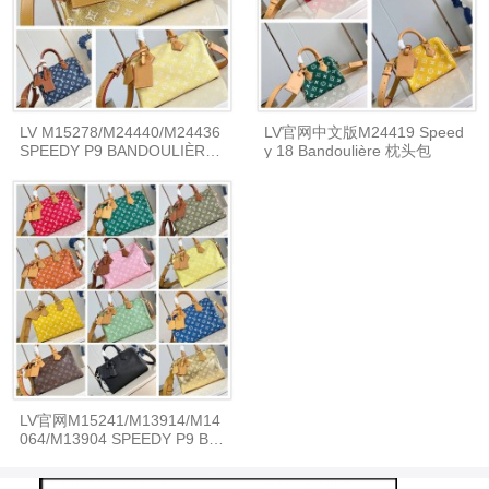
LV M15278/M24440/M24436
LV官网中文版M24419 Speed
SPEEDY P9 BANDOULIÈRE
y 18 Bandoulière 枕头包
25 枕头包
LV官网M15241/M13914/M14
064/M13904 SPEEDY P9 BA
NDOULIÈRE 30 枕头包