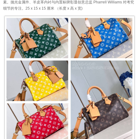
素。抛光金属件、羊皮革内衬与内置标牌彰显创意总监 Pharrell Williams 对考究
细节的专注。25 x 15 x 15 厘米 （长度 x 高 x 宽)