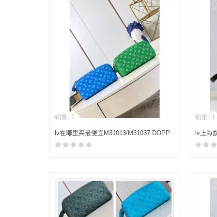
销量: 1
销量: 1
lv在哪里买最便宜M31013/M31037 DOPP
lv上海旗
KIT 盥洗袋手拿包
拿包
加入购物车