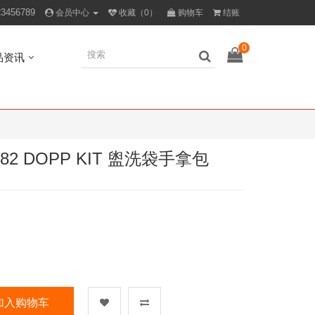
23456789
会员中心
收藏（0）
购物车
结账
0
品资讯
82 DOPP KIT 盥洗袋手拿包
加入购物车