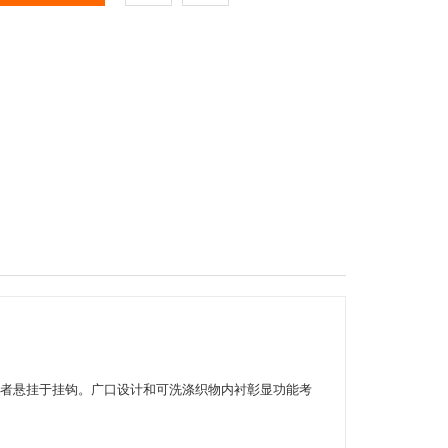
镶边，可通过后者悬挂于挂钩。广口设计和可洗涤织物内衬彰显功能考