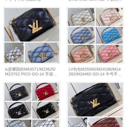
包
lv是哪国的M83071/M23625/
LV包包M25060/M24186/M14
M23762 PICO GO-14 手袋链
282/M24465 GO-14 中号手袋
条包
M22891