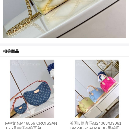
相关商品
lv中文名M46856 CROISSAN
英国lv便宜吗M24063/M9061
T 小号牛仔布豌豆包
1/M24062 ALMA BB 手袋贝壳