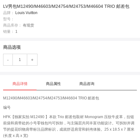
LV男包M12490/M46603/M24754/M24753/M46604 TRIO 邮差包
品牌：
Louis Vuitton
型号：
商品库存：
有现货
销量：
1
商品选项
-
+
商品详情
商品属性
商品咨询
M12490/M46603/M24754/M24753/M46604 TRIO 邮差包
编号
HFK【独家实拍 M12490 】本款 Trio 邮差包取材 Monogram 压纹牛皮革，拉链
前袋和肩带处的小号零钱包均可拆卸，与主隔层共同丰富功能设计。可拆卸并调
节的提花织物肩带标注品牌标识，成就舒适肩背和斜挎体验。25 x 18.5 x 7 厘米
(长度 x 高 x 宽)