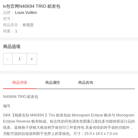
lv包官网N40694 TRIO 邮差包
品牌：
Louis Vuitton
型号：
商品库存：
有现货
销量：
1
商品选项
-
+
商品详情
商品属性
商品咨询
N40694 TRIO 邮差包
编号
GKK【独家实拍 M40694 】Trio 邮差包由 Monogram Eclipse 帆布与 Monogram
Eclipse Reverse 帆布制成。标志性的同色调灰色图案凸显此多功能拼搭设计品的
线条。蓝格格子拼格大格涂鸦字体丝印三件套挎包 具备传统斜跨手袋的功能外，
另配可脱卸拉链袋和附于包带上的零钱包。尺寸：25.0 x 18.5 x 7.0 cm